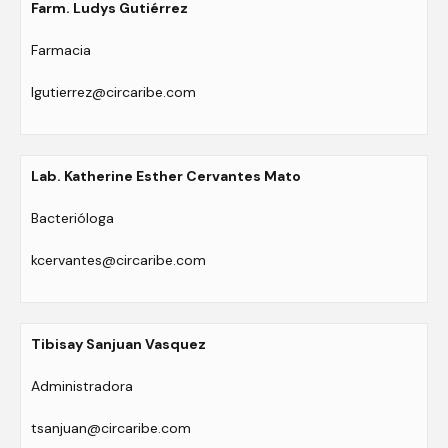
Farm. Ludys Gutiérrez
Farmacia
lgutierrez@circaribe.com
Lab. Katherine Esther Cervantes Mato
Bacterióloga
kcervantes@circaribe.com
Tibisay Sanjuan Vasquez
Administradora
tsanjuan@circaribe.com